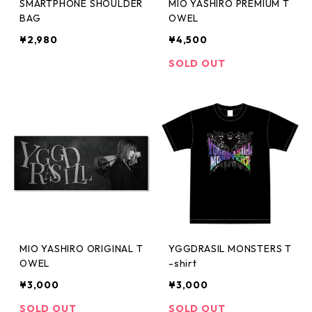
SMARTPHONE SHOULDER
MIO YASHIRO PREMIUM T
BAG
OWEL
¥2,980
¥4,500
SOLD OUT
MIO YASHIRO ORIGINAL T
YGGDRASIL MONSTERS T
OWEL
-shirt
¥3,000
¥3,000
SOLD OUT
SOLD OUT