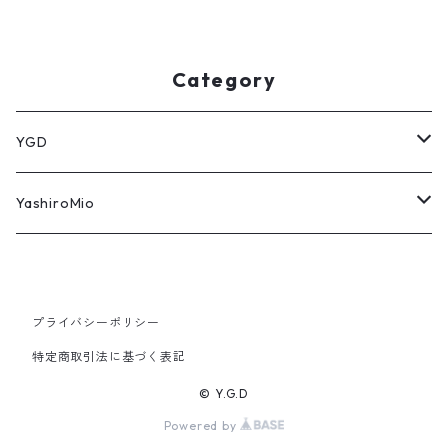
Category
YGD
パーカー
YashiroMio
タオル
アクリルスタンド
Tシャツ
モバイルバッテリー
プライバシーポリシー
特定商取引法に基づく表記
アロマキャンドル
アクリルキーホルダー
© Y.G.D
Powered by
バッグ・ポーチ
缶バッジ