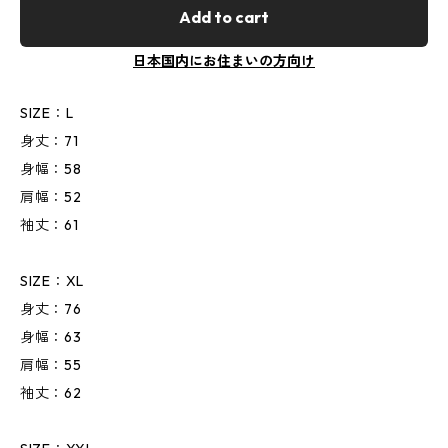
Add to cart
日本国内にお住まいの方向け
SIZE：L
身丈：71
身幅：58
肩幅：52
袖丈：61
SIZE：XL
身丈：76
身幅：63
肩幅：55
袖丈：62