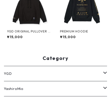
YGD ORIGINAL PULLOVER H
PREMIUM HOODIE
OODIE【BLACK】
¥15,000
¥15,000
Category
YGD
パーカー
YashiroMio
タオル
アクリルスタンド