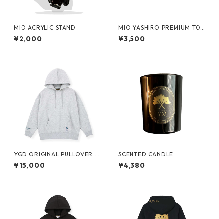
MIO ACRYLIC STAND
MIO YASHIRO PREMIUM TO
WEL2
¥2,000
¥3,500
YGD ORIGINAL PULLOVER H
SCENTED CANDLE
OODIE【GREY】
¥15,000
¥4,380