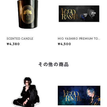
SCENTED CANDLE
MIO YASHIRO PREMIUM TO
WEL
¥4,380
¥4,500
その他の商品