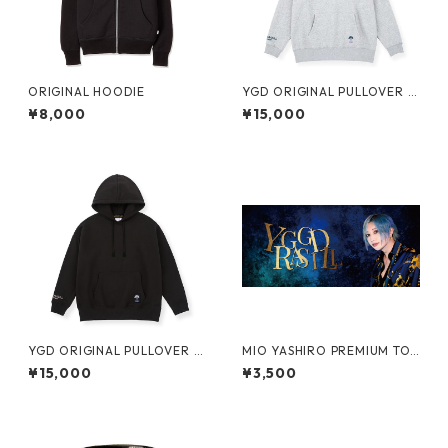
ORIGINAL HOODIE
YGD ORIGINAL PULLOVER H
OODIE【GREY】
¥8,000
¥15,000
YGD ORIGINAL PULLOVER H
MIO YASHIRO PREMIUM TO
OODIE【BLACK】
WEL2
¥15,000
¥3,500