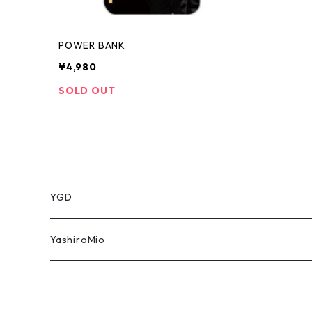
POWER BANK
¥4,980
SOLD OUT
YGD
パーカー
YashiroMio
タオル
アクリルスタンド