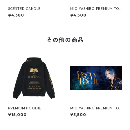
SCENTED CANDLE
MIO YASHIRO PREMIUM TO
WEL
¥4,380
¥4,500
その他の商品
PREMIUM HOODIE
MIO YASHIRO PREMIUM TO
WEL2
¥15,000
¥3,500