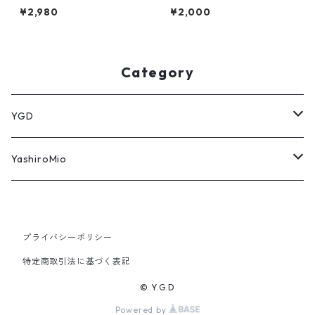
G
¥2,980
¥2,000
Category
YGD
パーカー
YashiroMio
タオル
アクリルスタンド
プライバシーポリシー
Tシャツ
モバイルバッテリー
特定商取引法に基づく表記
アロマキャンドル
アクリルキーホルダー
© Y.G.D
Powered by