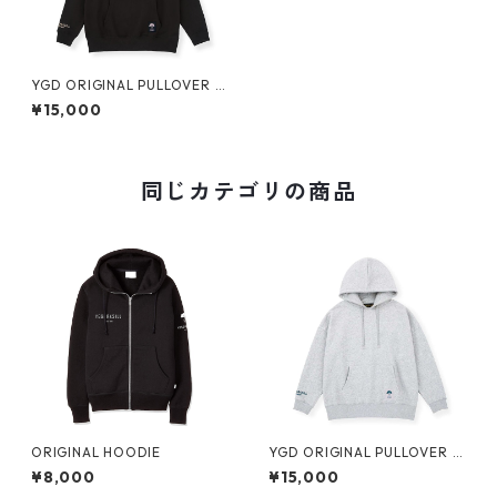
YGD ORIGINAL PULLOVER H
OODIE【BLACK】
¥15,000
同じカテゴリの商品
ORIGINAL HOODIE
YGD ORIGINAL PULLOVER H
OODIE【GREY】
¥8,000
¥15,000