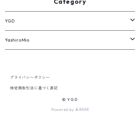
Category
YGD
パーカー
YashiroMio
タオル
アクリルスタンド
Tシャツ
モバイルバッテリー
プライバシーポリシー
特定商取引法に基づく表記
アロマキャンドル
アクリルキーホルダー
© Y.G.D
Powered by
バッグ・ポーチ
缶バッジ
雑誌
マグカップ