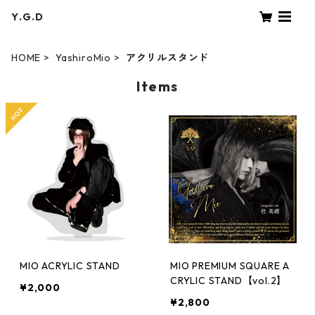
Y.G.D
HOME
YashiroMio
アクリルスタンド
Items
MIO ACRYLIC STAND
MIO PREMIUM SQUARE A
CRYLIC STAND【vol.2】
¥2,000
¥2,800