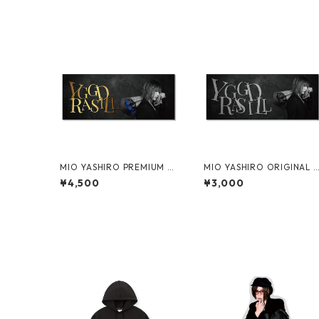
MIO YASHIRO PREMIUM T
MIO YASHIRO ORIGINAL T
OWEL
OWEL
¥4,500
¥3,000