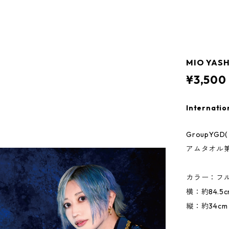
MIO YAS
¥3,500
Internatio
GroupY
アムタオル
カラー：フ
横：約84.5c
縦：約34cm