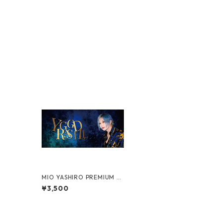
MIO YASHIRO PREMIUM T
OWEL2
¥3,500