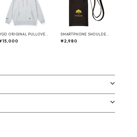
YGD ORIGINAL PULLOVER
SMARTPHONE SHOULDER
HOODIE【GREY】
BAG
¥15,000
¥2,980