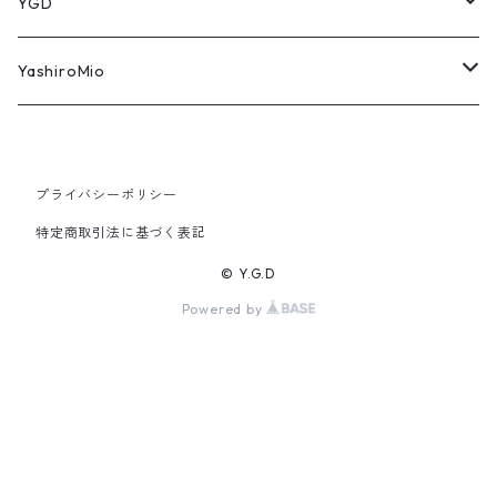
YGD
パーカー
YashiroMio
タオル
アクリルスタンド
プライバシーポリシー
Tシャツ
モバイルバッテリー
特定商取引法に基づく表記
アロマキャンドル
アクリルキーホルダー
© Y.G.D
Powered by
バッグ・ポーチ
缶バッジ
雑誌
マグカップ
ポーチ