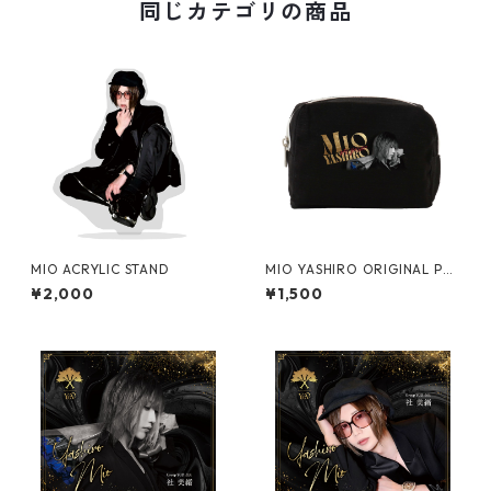
同じカテゴリの商品
MIO ACRYLIC STAND
MIO YASHIRO ORIGINAL PO
UCH
¥2,000
¥1,500