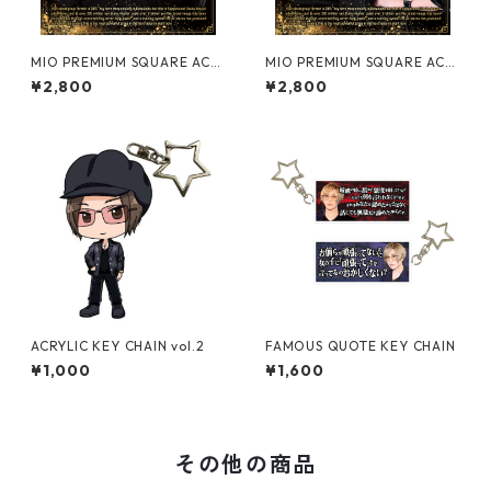
MIO PREMIUM SQUARE ACR
MIO PREMIUM SQUARE ACR
YLIC STAND【vol.2】
YLIC STAND【vol.1】
¥2,800
¥2,800
ACRYLIC KEY CHAIN vol.2
FAMOUS QUOTE KEY CHAIN
¥1,000
¥1,600
その他の商品