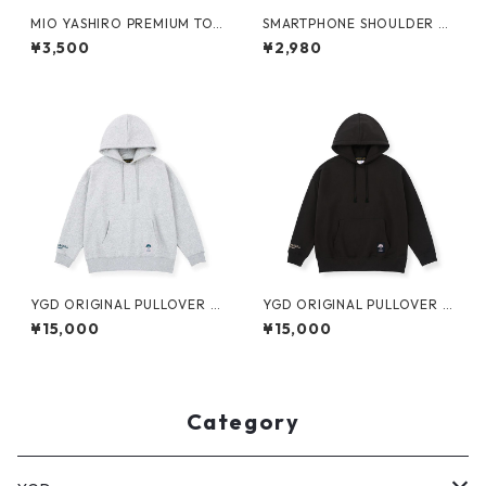
MIO YASHIRO PREMIUM TO
SMARTPHONE SHOULDER BA
WEL2
G
¥3,500
¥2,980
YGD ORIGINAL PULLOVER H
YGD ORIGINAL PULLOVER H
OODIE【GREY】
OODIE【BLACK】
¥15,000
¥15,000
Category