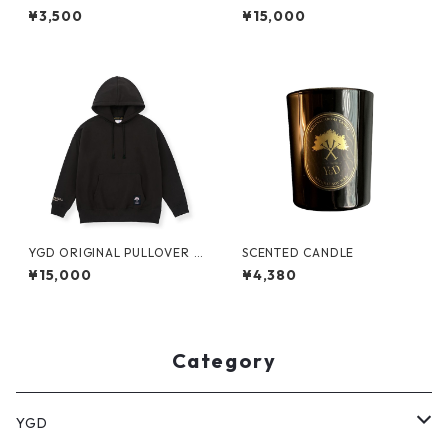
WEL2
¥3,500
¥15,000
YGD ORIGINAL PULLOVER H
SCENTED CANDLE
OODIE【BLACK】
¥15,000
¥4,380
Category
YGD