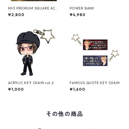
MIO PREMIUM SQUARE ACR
POWER BANK
YLIC STAND【vol.1】
¥2,800
¥4,980
ACRYLIC KEY CHAIN vol.2
FAMOUS QUOTE KEY CHAIN
¥1,000
¥1,600
その他の商品