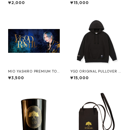
¥2,000
¥15,000
MIO YASHIRO PREMIUM TO
YGD ORIGINAL PULLOVER H
WEL2
OODIE【BLACK】
¥3,500
¥15,000