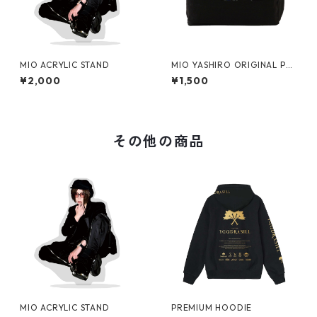
MIO ACRYLIC STAND
MIO YASHIRO ORIGINAL PO
UCH
¥2,000
¥1,500
その他の商品
MIO ACRYLIC STAND
PREMIUM HOODIE