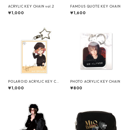
ACRYLIC KEY CHAIN vol.2
FAMOUS QUOTE KEY CHAIN
¥1,000
¥1,600
POLAROID ACRYLIC KEY CH
PHOTO ACRYLIC KEY CHAIN
AIN
¥1,000
¥800