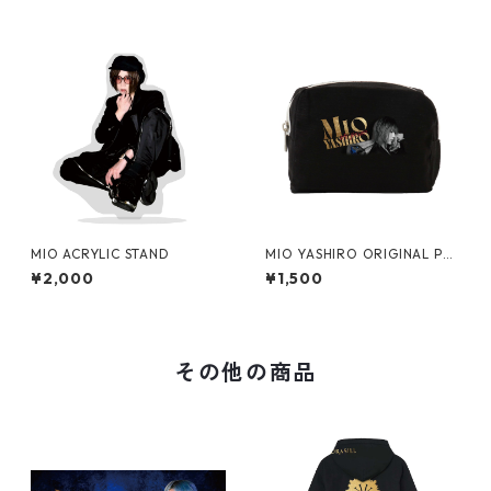
MIO ACRYLIC STAND
MIO YASHIRO ORIGINAL PO
UCH
¥2,000
¥1,500
その他の商品