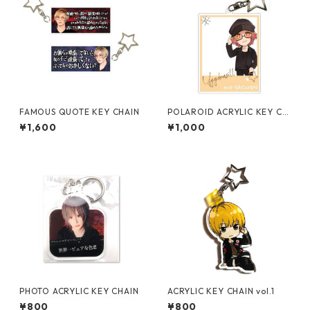
FAMOUS QUOTE KEY CHAIN
POLAROID ACRYLIC KEY CH
AIN
¥1,600
¥1,000
PHOTO ACRYLIC KEY CHAIN
ACRYLIC KEY CHAIN vol.1
¥800
¥800