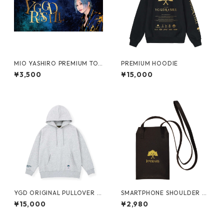
MIO YASHIRO PREMIUM TO
PREMIUM HOODIE
WEL2
¥3,500
¥15,000
YGD ORIGINAL PULLOVER H
SMARTPHONE SHOULDER BA
OODIE【GREY】
G
¥15,000
¥2,980