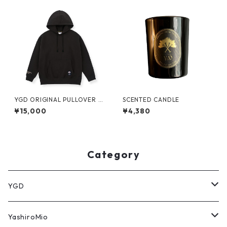
YGD ORIGINAL PULLOVER H
SCENTED CANDLE
OODIE【BLACK】
¥15,000
¥4,380
Category
YGD
パーカー
YashiroMio